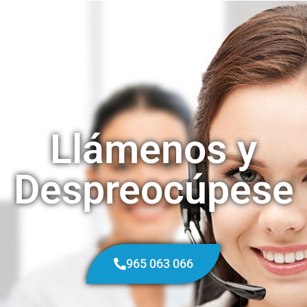
Llámenos y
Despreocúpese
965 063 066